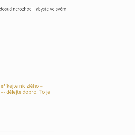
u dosud nerozhodli, abyste ve svém
eříkejte nic zlého –
–- dělejte dobro. To je