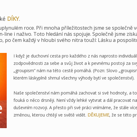
lké
DÍKY
.
uplynulém roce. Při mnoha příležitostech jsme se společně v
on-line i naživo. Toto hledání nás spojuje. Společně jsme zís
to, po čem každý v hloubi svého nitra touží: Lásku a pospolit
I když je duchovní cesta pro každého z nás naprosto individuál
zodpovědnosti za sebe a svůj život a k pevnému postoji za sv
„groupism” nám na této cestě pomáhá. (Pozn: Slovo „groupis
kterém láskyplně shrnul všechny výhody bytí ve společenství).
Naše společenství nám pomáhá zachovat si své hodnoty, a to
fouká o něco drsněji. Není vždy lehké vytvrat a dál pracovat 
duševním rozvoji. A přesto při své práci vnímáme, že stále více 
změnou, kterou chtějí ve světě vidět.
DĚKUJEME
, že se této p