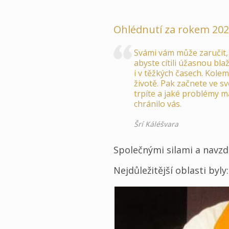
Ohlédnutí za rokem 20
Svámi vám může zaručit, ž
abyste cítili úžasnou bl
i v těžkých časech. Kolem
životě. Pak začnete ve sv
trpíte a jaké problémy má
chránilo vás.
Šrí Káléšvara
Společnými silami a navzdo
Nejdůležitější oblasti byly: