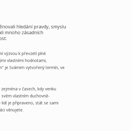
ěnovali hledání pravdy, smyslu
kali mnoho zásadních
ost.
ní výzvou k převzetí plné
ými vlastními hodnotami,
m” je Svámim vytvořený termín, ve
 zejména v časech, kdy venku
na svém vlastním duchovně-
lidí je připraveno, stát se sami
ráci věnujete.