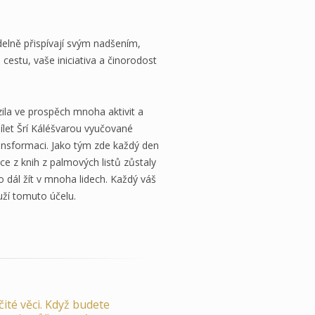
delně přispívají svým nadšením,
cestu, vaše iniciativa a činorodost
ila ve prospěch mnoha aktivit a
let Šrí Káléšvarou vyučované
ransformaci. Jako tým zde každý den
ce z knih z palmových listů zůstaly
 dál žít v mnoha lidech. Každý váš
ží tomuto účelu.
ité věci. Když budete