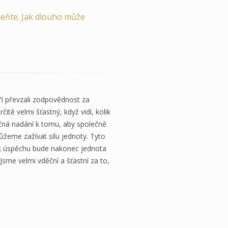
omeňte. Jak dlouho může
ří převzali zodpovědnost za
itě velmi šťastný, když vidí, kolik
ečná nadání k tomu, aby společně
ůžeme zažívat sílu jednoty. Tyto
m k úspěchu bude nakonec jednota
Jsme velmi vděční a šťastní za to,