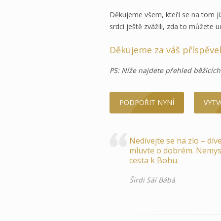
Děkujeme všem, kteří se na tom již
srdci ještě zvážili, zda to můžete 
Děkujeme za váš příspěve
PS: Níže najdete přehled běžících i
PODPOŘIT NYNÍ
VYTV
Nedívejte se na zlo – dív
mluvte o dobrém. Nemysle
cesta k Bohu.
Širdi Sáí Bábá