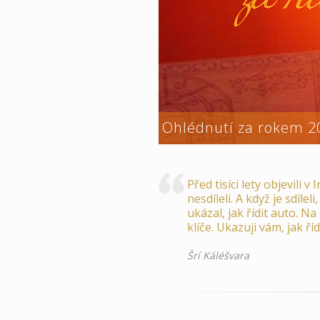
Ohlédnutí za rokem 2
Před tisíci lety objevili 
nesdíleli. A když je sdíle
ukázal, jak řídit auto. Na
klíče. Ukazuji vám, jak říd
Šrí Káléšvara