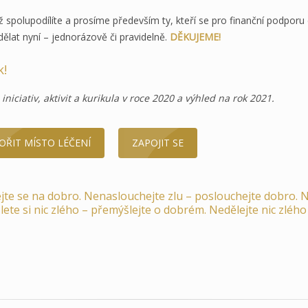
 spolupodílíte a prosíme především ty, kteří se pro finanční podpor
udělat nyní – jednorázově či pravidelně.
DĚKUJEME!
k!
niciativ, aktivit a kurikula v roce 2020 a výhled na rok 2021.
OŘIT MÍSTO LÉČENÍ
ZAPOJIT SE
ejte se na dobro. Nenaslouchejte zlu – poslouchejte dobro. N
te si nic zlého – přemýšlejte o dobrém. Nedělejte nic zlého 