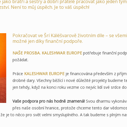
 jako bratři a sestry a dobří přátelé pracovat jako jeden tý
zství. Není to můj úspěch. Je to váš úspěch!
Pokračovat ve Šrí Káléšvarově životním díle – se všemi 
možné jen díky finanční podpoře.
NAŠE PROSBA.
KALESHWAR EUROPE
potřebuje finanční podp
požádat.
Práce
KALESHWAR EUROPE
je financována především z příjm
drobné dary. Všechny běžící i nové důležité projekty budeme t
jen tehdy, když na konci roku vezme co nejvíc lidí své srdce do 
Vaše podpora pro nás hodně znamená!
Svou dharmu vykonává
přes naše osobní hranice, protože chceme tento dar vědomost
, že je to něco pro svět velmi smysluplného. A tak budeme s plným na