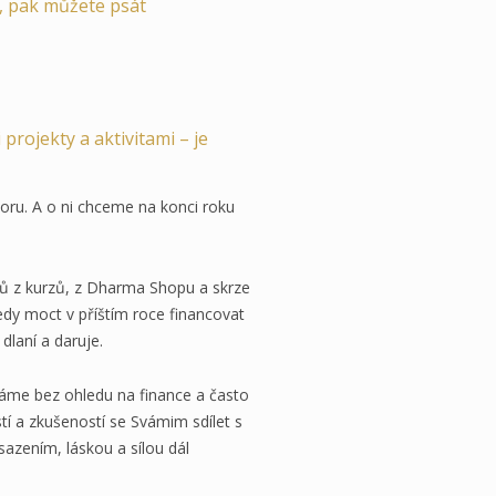
m, pak můžete psát
projekty a aktivitami – je
oru. A o ni chceme na konci roku
ů z kurzů, z Dharma Shopu a skrze
edy moct v příštím roce financovat
dlaní a daruje.
me bez ohledu na finance a často
í a zkušeností se Svámim sdílet s
sazením, láskou a sílou dál