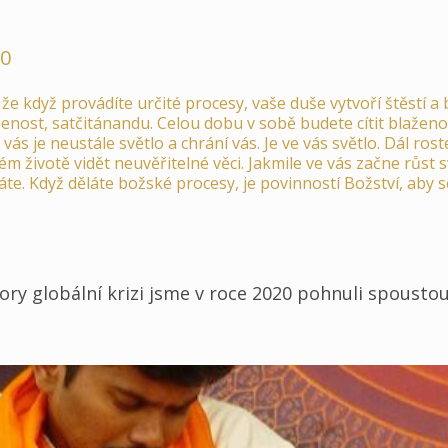
20
e když provádíte určité procesy, vaše duše vytvoří štěstí a 
aženost, satčitánandu. Celou dobu v sobě budete cítit blažen
 vás je neustále světlo a chrání vás. Je ve vás světlo. Dál ro
ém životě vidět neuvěřitelné věci. Jakmile ve vás začne růst s
te. Když děláte božské procesy, je povinností Božství, aby s
ry globální krizi jsme v roce 2020 pohnuli spoustou