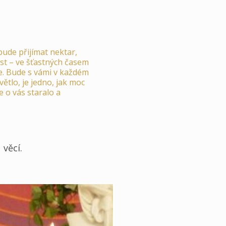
bude přijímat nektar,
ost – ve šťastných časem
ste. Bude s vámi v každém
větlo, je jedno, jak moc
e o vás staralo a
 věcí.