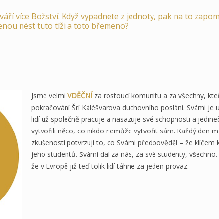
tváří více Božství. Když vypadnete z jednoty, pak na to zap
enou nést tuto tíži a toto břemeno?
Jsme velmi
VDĚČNÍ
za rostoucí komunitu a za všechny, kte
pokračování Šrí Káléšvarova duchovního poslání. Svámi je urč
lidí už společně pracuje a nasazuje své schopnosti a jedin
vytvořili něco, co nikdo nemůže vytvořit sám. Každý den m
zkušenosti potvrzují to, co Svámi předpověděl – že klíče
jeho studentů. Svámi dal za nás, za své studenty, všechno. 
že v Evropě již teď tolik lidí táhne za jeden provaz.