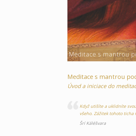
Meditace s mantrou po
Meditace s mantrou podl
Úvod a iniciace do medita
Když utišíte a uklidníte svo
všeho. Zážitek tohoto ticha
Šrí Káléšvara