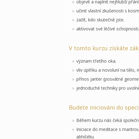
objevit a naplnit nejhlubší přán
učinit vlastní zkušenosti s kosm
zažít, kdo skutečně jste.
aktivovat své léčivé schopnosti
V tomto kurzu získáte zák
význam třetího oka.
vliv úplňku a novoluní na tělo, 
přínos janter (posvátné geomet
jednoduché techniky pro uvolněn
Budete iniciováni do speci
Během kurzu nás čeká společn
Iniciace do meditace s mantr
abhišéku