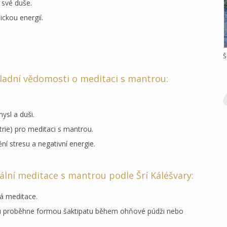
í své duše.
ickou energií.
.
Š
ladní vědomosti o meditaci s mantrou:
mysl a duši.
rie) pro meditaci s mantrou.
í stresu a negativní energie.
ální meditace s mantrou podle Šrí Káléšvary:
á meditace.
ou proběhne formou šaktipatu během ohňové púdži nebo