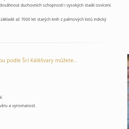
dosáhnout duchovních schopností i vysokých stadií osvícení.
kladě až 7000 let starých knih z palmových listů indický
u podle Šrí Káléšvary můžete…
í.
věru a vyrovnanost.