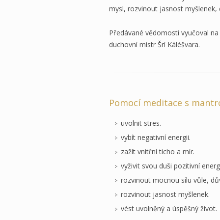
mysl, rozvinout jasnost myšlenek, 
Předávané vědomosti vyučoval na zá
duchovní mistr Šrí Káléšvara.
Pomocí meditace s mantro
uvolnit stres.
vybít negativní energii.
zažít vnitřní ticho a mír.
vyživit svou duši pozitivní energi
rozvinout mocnou sílu vůle, dů
rozvinout jasnost myšlenek.
vést uvolněný a úspěšný život.