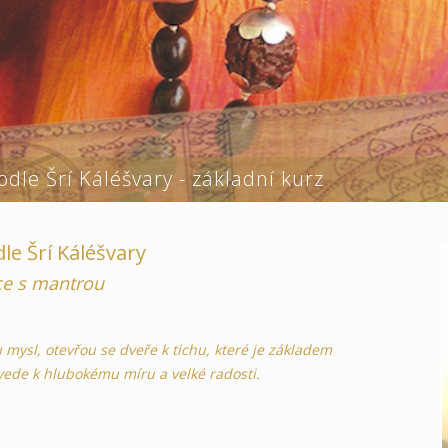
dle Šrí Káléšvary - základní kurz
e Šrí Káléšvary
ce s mantrou
u mysl, otevřou se dveře k tichu, které je základem
 vede k hlubokému míru a velké radosti.