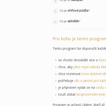
Co je
ohňová púdža
?
Co je
abhišék
?
Pro koho je tento progra
Tento program lze doporučit každ
se chcete dozvědět více o
tisí
chce, aby
jeho mysl nalezla klid
chce rozvinout
svou duševní síl
potřebuje
sílu a janost pro kaž
je připraven vydat se na
cestu 
touží získat
bezprostřední ene
Program je určený i lidem, kteří ji