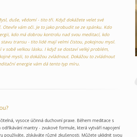
l, duše, vědomí - tito tři. Když dokážete velet své
. Otevře vám oči. Je to jako probudit se ze spánku. Kdo
ergii, kdo má dobrou kontrolu nad svou meditací, kdo
tavu transu - tito lidé mají velmi čistou, pokojnou mysl.
 v sobě velkou lásku. I když se dostaví velký problém,
kojné mysli, to dokážou zvládnout. Dokážou to zvládnout
Meditační energie vám dá tento typ míru.
rou?
čitelná, vysoce účinná duchovní praxe. Během meditace s
odříkávání mantry - zvukové formule, která vytváří napojení
ru používáte, získáváte různé zkušenosti. Můžete uklidnit svou