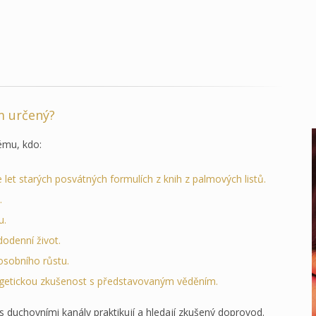
m určený?
ému, kdo:
ce let starých posvátných formulích z knih z palmových listů.
.
u.
dodenní život.
osobního růstu.
rgetickou zkušenost s představovaným věděním.
ž s duchovními kanály praktikují a hledají zkušený doprovod.