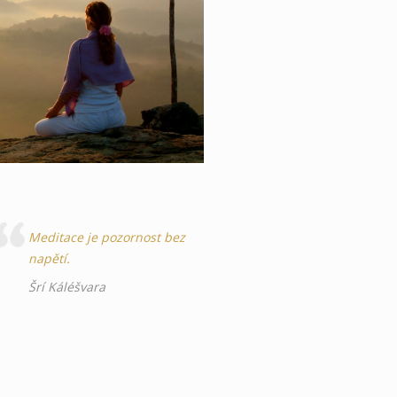
Meditace je pozornost bez
napětí.
Šrí Káléšvara