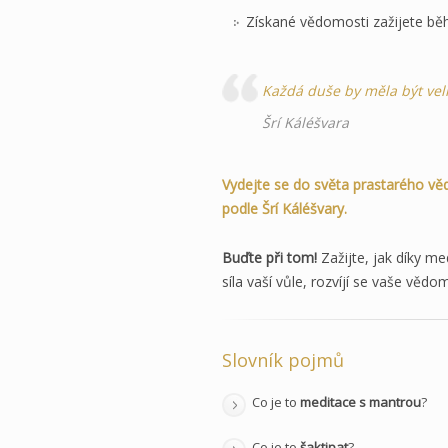
Získané vědomosti zažijete běh
Každá duše by měla být vel
Šrí Káléšvara
Vydejte se do světa prastarého věd
podle Šrí Káléšvary.
Buďte při tom!
Zažijte, jak díky me
síla vaší vůle, rozvíjí se vaše vědo
Slovník pojmů
Co je to
meditace s mantrou
?
Co je to
šaktipat
?