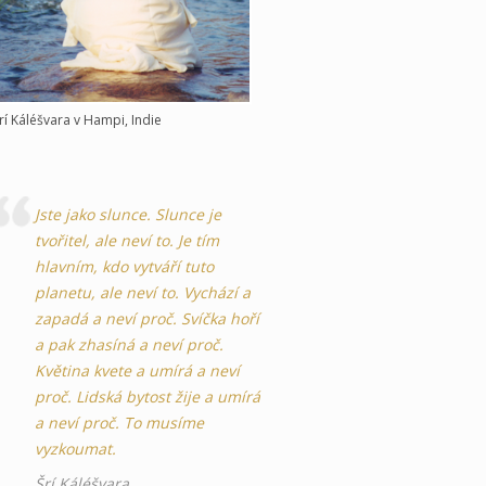
rí Káléšvara v Hampi, Indie
Jste jako slunce. Slunce je
tvořitel, ale neví to. Je tím
hlavním, kdo vytváří tuto
planetu, ale neví to. Vychází a
zapadá a neví proč. Svíčka hoří
a pak zhasíná a neví proč.
Květina kvete a umírá a neví
proč. Lidská bytost žije a umírá
a neví proč. To musíme
vyzkoumat.
Šrí Káléšvara