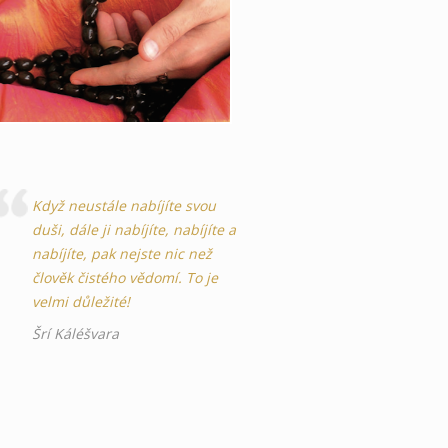
Když neustále nabíjíte svou
duši, dále ji nabíjíte, nabíjíte a
nabíjíte, pak nejste nic než
člověk čistého vědomí. To je
velmi důležité!
Šrí Káléšvara