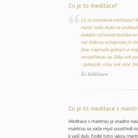
Co je to meditace?
Co to znamená meditace? Mys
mysli, vaše duše se probudí
dokáže nařizovat božské en
má dobrou schopnost jít do s
Jsou naprosto pokojní a mají
neroztřesou se. Díky své po
- pokojně, silou své vůle. 
Šrí Káléšvara
Co je to meditace s mant
Meditace s mantrou je snadno nau
mantrou se vaše mysl soustředí na 
k vaší duši. Podle toho jakou mant