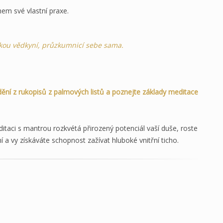
em své vlastní praxe.
kou vědkyní, průzkumnicí sebe sama.
ění z rukopisů z palmových listů a poznejte základy meditace
ditaci s mantrou rozkvétá přirozený potenciál vaší duše, roste
mí a vy získáváte schopnost zažívat hluboké vnitřní ticho.