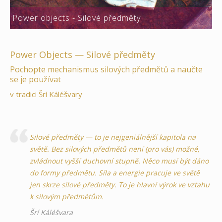
Power objects - Silové předměty
Power Objects — Silové předměty
Pochopte mechanismus silových předmětů a naučte
se je používat
v tradici Šrí Káléšvary
Silové předměty — to je nejgeniálnější kapitola na
světě. Bez silových předmětů není (pro vás) možné,
zvládnout vyšší duchovní stupně. Něco musí být dáno
do formy předmětu. Síla a energie pracuje ve světě
jen skrze silové předměty. To je hlavní výrok ve vztahu
k silovým předmětům.
Šrí Káléšvara