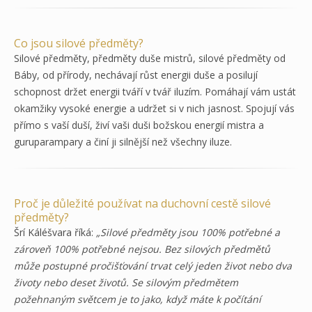
Co jsou silové předměty?
Silové předměty, předměty duše mistrů, silové předměty od
Báby, od přírody, nechávají růst energii duše a posilují
schopnost držet energii tváří v tvář iluzím. Pomáhají vám ustát
okamžiky vysoké energie a udržet si v nich jasnost. Spojují vás
přímo s vaší duší, živí vaši duši božskou energií mistra a
guruparampary a činí ji silnější než všechny iluze.
Proč je důležité používat na duchovní cestě silové
předměty?
Šrí Káléšvara říká:
„Silové předměty jsou 100% potřebné a
zároveň 100% potřebné nejsou. Bez silových předmětů
může postupné pročišťování trvat celý jeden život nebo dva
životy nebo deset životů. Se silovým předmětem
požehnaným světcem je to jako, když máte k počítání