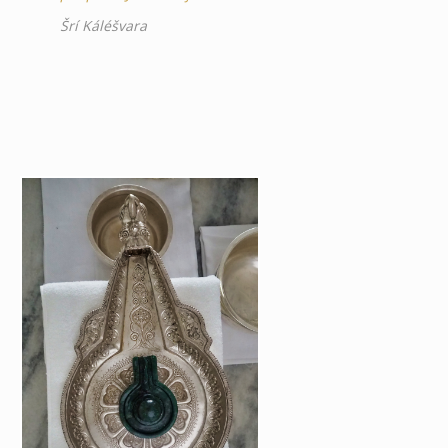
Šrí Káléšvara