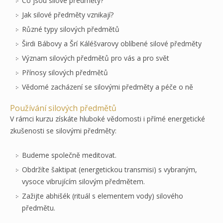
Co jsou silové předměty?
Jak silové předměty vznikají?
Různé typy silových předmětů
Širdi Bábovy a Šrí Káléšvarovy oblíbené silové předměty
Význam silových předmětů pro vás a pro svět
Přínosy silových předmětů
Vědomé zacházení se silovými předměty a péče o ně
Používání silových předmětů
V rámci kurzu získáte hluboké vědomosti i přímé energetické
zkušenosti se silovými předměty:
Budeme společně meditovat.
Obdržíte šaktipat (energetickou transmisi) s vybraným,
vysoce vibrujícím silovým předmětem.
Zažijte abhišék (rituál s elementem vody) silového
předmětu.