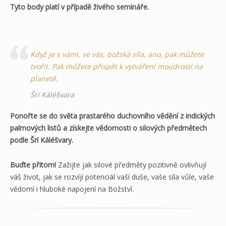
Tyto body platí v případě živého semináře.
Když je s vámi, ve vás, božská síla, ano, pak můžete
tvořit. Pak můžete přispět k vytváření moudrosti na
planetě.
Šrí Káléšvara
Ponořte se do světa prastarého duchovního vědění z indických
palmových listů a získejte vědomosti o silových předmětech
podle Šrí Káléšvary.
Buďte přitom!
Zažijte jak silové předměty pozitivně ovlivňují
váš život, jak se rozvíjí potenciál vaší duše, vaše síla vůle, vaše
vědomí i hluboké napojení na Božství.