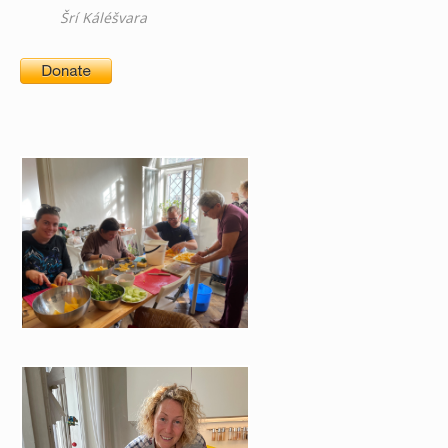
Šrí Káléšvara