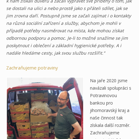
k nám získali důvěru a začali vyprávět své příběhy o tom, jak
se dostali na ulici a nebo prostě jako s přáteli sdílet, jak se
jim zrovna daří. Postupně jsme se začali zajímat i o kontakty
na různá sociální zařízení a služby, abychom je mohli v
případě potřeby nasměrovat na místa, kde mohou získat
odbornou podporu a pomoc. Je-li to možné snažíme se jim
poskytnout i oblečení a základní hygienické potřeby. A i
nadále hledáme cesty, jak svou službu rozšířit.“
Zachraňujeme potraviny
Na jaře 2020 jsme
navázali spolupráci s
Potravinovou
bankou pro
jihomoravský kraj a
naše činnost tak
získala další rozměr.
Zachraňujeme