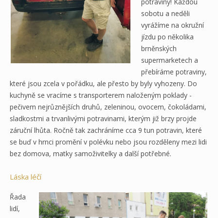
potraviny! Každou
sobotu a neděli
vyrážíme na okružní
jízdu po několika
brněnských
supermarketech a
přebíráme potraviny,
které jsou zcela v pořádku, ale přesto by byly vyhozeny. Do
kuchyně se vracíme s transporterem naloženým poklady -
pečivem nejrůznějších druhů, zeleninou, ovocem, čokoládami,
sladkostmi a trvanlivými potravinami, kterým již brzy projde
záruční lhůta. Ročně tak zachráníme cca 9 tun potravin, které
se buď v hrnci promění v polévku nebo jsou rozděleny mezi lidi
bez domova, matky samoživitelky a další potřebné.
Láska léčí
Řada
lidí,