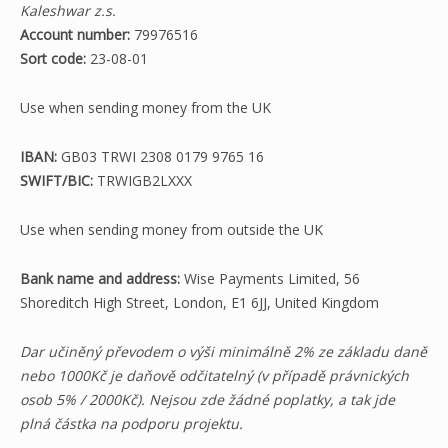
Kaleshwar z.s.
Account number:
79976516
Sort code:
23-08-01
Use when sending money from the UK
IBAN:
GB03 TRWI 2308 0179 9765 16
SWIFT/BIC:
TRWIGB2LXXX
Use when sending money from outside the UK
Bank name and address:
Wise Payments Limited, 56
Shoreditch High Street, London, E1 6JJ, United Kingdom
Dar učiněný převodem o výši minimálně 2% ze základu daně
nebo 1000Kč je daňově odčitatelný (v případě právnických
osob 5% / 2000Kč). Nejsou zde žádné poplatky, a tak jde
plná částka na podporu projektu.