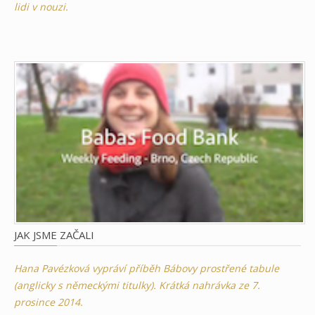
lidi v nouzi.
JAK JSME ZAČALI
Hana Pavézková vypráví příběh Bábovy prostřené tabule
(anglicky s německými titulky). Krátká nahrávka ze 7.
prosince 2014.