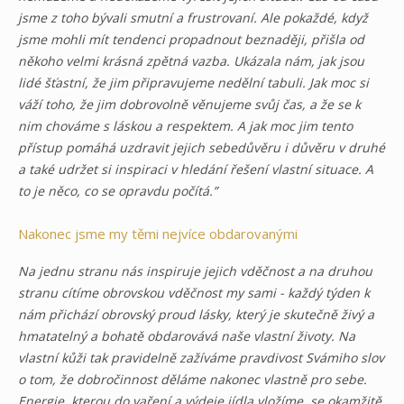
jsme z toho bývali smutní a frustrovaní. Ale pokaždé, když
jsme mohli mít tendenci propadnout beznaději, přišla od
někoho velmi krásná zpětná vazba. Ukázala nám, jak jsou
lidé šťastní, že jim připravujeme nedělní tabuli. Jak moc si
váží toho, že jim dobrovolně věnujeme svůj čas, a že se k
nim chováme s láskou a respektem. A jak moc jim tento
přístup pomáhá uzdravit jejich sebedůvěru i důvěru v druhé
a také udržet si inspiraci v hledání řešení vlastní situace. A
to je něco, co se opravdu počítá.”
Nakonec jsme my těmi nejvíce obdarovanými
Na jednu stranu nás inspiruje jejich vděčnost a na druhou
stranu cítíme obrovskou vděčnost my sami - každý týden k
nám přichází obrovský proud lásky, který je skutečně živý a
hmatatelný a bohatě obdarovává naše vlastní životy. Na
vlastní kůži tak pravidelně zažíváme pravdivost Svámiho slov
o tom, že dobročinnost děláme nakonec vlastně pro sebe.
Energie, kterou do vaření a výdeje jídla vložíme, se okamžitě