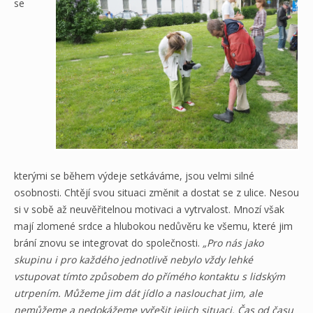
se
kterými se během výdeje setkáváme, jsou velmi silné
osobnosti. Chtějí svou situaci změnit a dostat se z ulice. Nesou
si v sobě až neuvěřitelnou motivaci a vytrvalost. Mnozí však
mají zlomené srdce a hlubokou nedůvěru ke všemu, které jim
brání znovu se integrovat do společnosti.
„Pro nás jako
skupinu i pro každého jednotlivě nebylo vždy lehké
vstupovat tímto způsobem do přímého kontaktu s lidským
utrpením. Můžeme jim dát jídlo a naslouchat jim, ale
nemůžeme a nedokážeme vyřešit jejich situaci. Čas od času