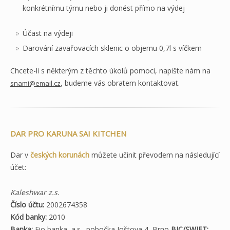
konkrétnímu týmu nebo ji donést přímo na výdej
Účast na výdeji
Darování zavařovacích sklenic o objemu 0,7l s víčkem
Chcete-li s některým z těchto úkolů pomoci, napište nám na
, budeme vás obratem kontaktovat.
snami@email.cz
DAR PRO KARUNA SAI KITCHEN
Dar v
českých korunách
můžete učinit převodem na následující
účet:
Kaleshwar z.s.
Číslo účtu:
2002674358
Kód banky:
2010
Banka:
Fio banka, a.s., pobočka Joštova 4, Brno
BIC/SWIFT: