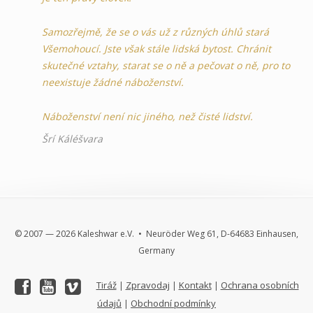
Samozřejmě, že se o vás už z různých úhlů stará
Všemohoucí. Jste však stále lidská bytost. Chránit
skutečné vztahy, starat se o ně a pečovat o ně, pro to
neexistuje žádné náboženství.
Náboženství není nic jiného, než čisté lidství.
Šrí Káléšvara
© 2007 — 2026 Kaleshwar e.V. • Neuröder Weg 61, D-64683 Einhausen,
Germany
Tiráž
Zpravodaj
Kontakt
Ochrana osobních
|
|
|
údajů
Obchodní podmínky
|