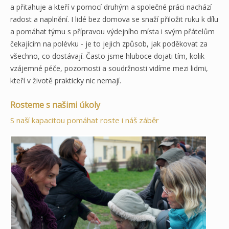
a přitahuje a kteří v pomocí druhým a společné práci nachází
radost a naplnění. I lidé bez domova se snaží přiložit ruku k dílu
a pomáhat týmu s přípravou výdejního místa i svým přátelům
čekajícím na polévku - je to jejich způsob, jak poděkovat za
všechno, co dostávají. Často jsme hluboce dojati tím, kolik
vzájemné péče, pozornosti a soudržnosti vidíme mezi lidmi,
kteří v životě prakticky nic nemají.
Rosteme s našimi úkoly
S naší kapacitou pomáhat roste i náš záběr