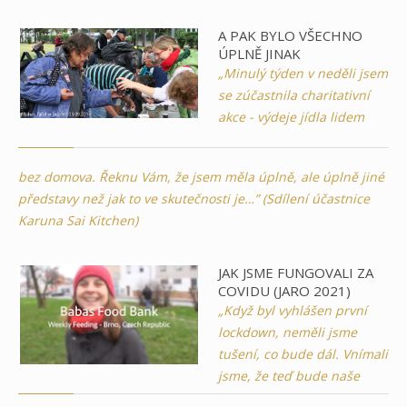
A PAK BYLO VŠECHNO
ÚPLNĚ JINAK
„Minulý týden v neděli jsem
se zúčastnila charitativní
akce - výdeje jídla lidem
bez domova. Řeknu Vám, že jsem měla úplně, ale úplně jiné
představy než jak to ve skutečnosti je…” (Sdílení účastnice
Karuna Sai Kitchen)
JAK JSME FUNGOVALI ZA
COVIDU (JARO 2021)
„Když byl vyhlášen první
lockdown, neměli jsme
tušení, co bude dál. Vnímali
jsme, že teď bude naše