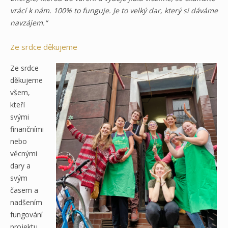
vrácí k nám. 100% to funguje. Je to velký dar, který si dáváme
navzájem.“
Ze srdce děkujeme
Ze srdce
děkujeme
všem,
kteří
svými
finančními
nebo
věcnými
dary a
svým
časem a
nadšením
fungování
projektu