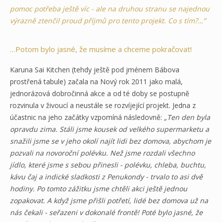
pomoc potřeba ještě víc - ale na druhou stranu se najednou
výrazně ztenčil proud příjmů pro tento projekt. Co s tím?…”
…Potom bylo jasné, že musíme a chceme pokračovat!
Karuna Sai Kitchen (tehdy ještě pod jménem Bábova
prostřená tabule) začala na Nový rok 2011 jako malá,
jednorázová dobročinná akce a od té doby se postupně
rozvinula v živoucí a neustále se rozvíjející projekt. Jedna z
účastnic na jeho začátky vzpomíná následovně:
„Ten den byla
opravdu zima. Stáli jsme kousek od velkého supermarketu a
snažili jsme se v jeho okolí najít lidi bez domova, abychom je
pozvali na novoroční polévku. Než jsme rozdali všechno
jídlo, které jsme s sebou přinesli - polévku, chleba, buchtu,
kávu čaj a indické sladkosti z Penukondy - trvalo to asi dvě
hodiny. Po tomto zážitku jsme chtěli akci ještě jednou
zopakovat. A když jsme přišli potřetí, lidé bez domova už na
nás čekali - seřazeni v dokonalé frontě! Poté bylo jasné, že