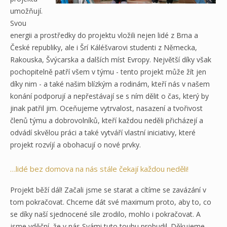
umožňují.
Svou
energii a prostředky do projektu vložili nejen lidé z Brna a
České republiky, ale i Šrí Káléšvarovi studenti z Německa,
Rakouska, Švýcarska a dalších míst Evropy. Největší díky však
pochopitelně patří všem v týmu - tento projekt může žít jen
díky nim - a také našim blízkým a rodinám, kteří nás v našem
konání podporují a nepřestávají se s ním dělit o čas, který by
jinak patřil jim. Oceňujeme vytrvalost, nasazení a tvořivost
členů týmu a dobrovolníků, kteří každou neděli přicházejí a
odvádí skvělou práci a také vytváří vlastní iniciativy, které
projekt rozvíjí a obohacují o nové prvky.
…lidé bez domova na nás stále čekají každou neděli!
Projekt běží dál! Začali jsme se starat a cítíme se zavázání v
tom pokračovat. Chceme dát své maximum proto, aby to, co
se díky naší sjednocené síle zrodilo, mohlo i pokračovat. A
jsme vděční, že v nás Svámi tuto touhu probudil. Děkujeme.