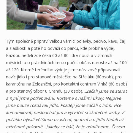
Tým společně připraví velkou várnici polévky, pečivo, kávu, čaj
a sladkosti a poté ho odváží do parku, kde probíhá výdej.
Každou neděli zde čeká 60 až 80 lidí v nouzi a v zimních
měsících a o prázdninách tento počet občas naroste až na 100
až 120. Kromě terénního výdeje jsme nárazově připravovali
navíc jídlo i pro stanové městečko na Střeláku (60osob), pro
karanténu na Železniční, pro kontaktní centrum Vlhká (60 osob)
a pro stanový tábor u Grandu (30 osob).
„Začali jsme se starat
a nyní jsme potřebováni. Rosteme s našimi úkoly. Nejprve
jsme pouze rozdávali jídlo. Později jsme začali s lidmi více
komunikovat, naslouchat jim a vytvářet si skutečné vazby. Z
počátku bývali většinou uzavření, opatrní a o jídlo žádali až
extrémně pokorně - jakoby se báli, že je odmítneme. Časem