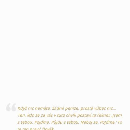
Když nic nemáte, žádné peníze, prostě vůbec nic…
Ten, kdo se za vás v tuto chvíli postaví (a řekne): ‚Jsem
s tebou. Pojďme. Půjdu s tebou. Neboj se. Pojďme.‘ To
je ten pravý člověk.