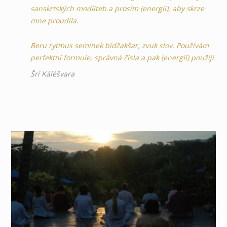
sanskrtských modliteb a prosím (energii), aby skrze
mne proudila.
Beru rytmus semínek bídžakšar, zvuk slov. Používám
perfektní formule, správná čísla a pak (energii) použiji.
Šrí Káléšvara