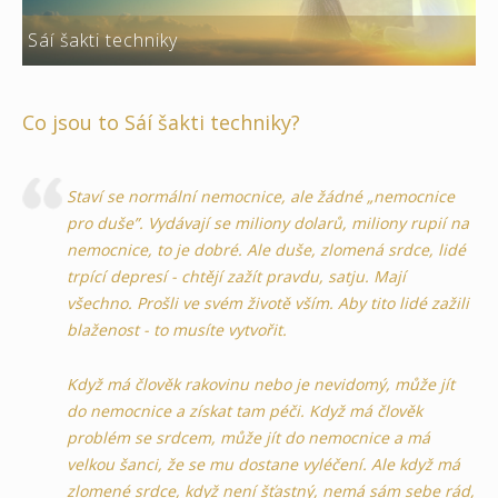
Sáí šakti techniky
Co jsou to Sáí šakti techniky?
Staví se normální nemocnice, ale žádné „nemocnice
pro duše”. Vydávají se miliony dolarů, miliony rupií na
nemocnice, to je dobré. Ale duše, zlomená srdce, lidé
trpící depresí - chtějí zažít pravdu, satju. Mají
všechno. Prošli ve svém životě vším. Aby tito lidé zažili
blaženost - to musíte vytvořit.
Když má člověk rakovinu nebo je nevidomý, může jít
do nemocnice a získat tam péči. Když má člověk
problém se srdcem, může jít do nemocnice a má
velkou šanci, že se mu dostane vyléčení. Ale když má
zlomené srdce, když není šťastný, nemá sám sebe rád,