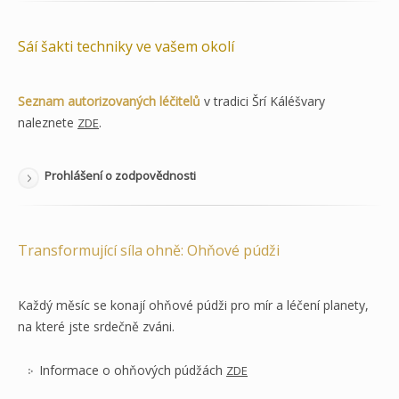
Sáí šakti techniky ve vašem okolí
Seznam autorizovaných léčitelů
v tradici Šrí Káléšvary
naleznete
.
ZDE
Prohlášení o zodpovědnosti
Transformující síla ohně: Ohňové púdži
Každý měsíc se konají ohňové púdži pro mír a léčení planety,
na které jste srdečně zváni.
Informace o ohňových púdžách
ZDE