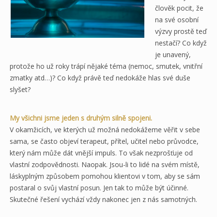
člověk pocit, že
na své osobní
výzvy prostě teď
nestačí? Co když
je unavený,
protože ho už roky trápí nějaké téma (nemoc, smutek, vnitřní
zmatky atd…)? Co když právě teď nedokáže hlas své duše
slyšet?
My všichni jsme jeden s druhým silně spojeni.
V okamžicích, ve kterých už možná nedokážeme věřit v sebe
sama, se často objeví terapeut, přítel, učitel nebo průvodce,
který nám může dát vnější impuls. To však nezprošťuje od
vlastní zodpovědnosti. Naopak. Jsou-li to lidé na svém místě,
láskyplným způsobem pomohou klientovi v tom, aby se sám
postaral o svůj vlastní posun. Jen tak to může být účinné.
Skutečné řešení vychází vždy nakonec jen z nás samotných.