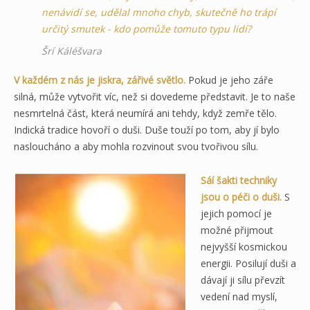
nenávidí se, udělal mnoho chyb, skutečně ho trápí
určitý smutek - kdo pomůže tomuto typu lidí?
Šrí Káléšvara
V každém z nás je jiskra, zářivé světlo.
Pokud je jeho záře
silná, může vytvořit víc, než si dovedeme představit. Je to naše
nesmrtelná část, která neumírá ani tehdy, když zemře tělo.
Indická tradice hovoří o duši. Duše touží po tom, aby jí bylo
nasloucháno a aby mohla rozvinout svou tvořivou sílu.
Sáí šakti techniky
jsou o péči o duši.
S
jejich pomocí je
možné přijmout
nejvyšší kosmickou
energii. Posilují duši a
dávají ji sílu převzít
vedení nad myslí,