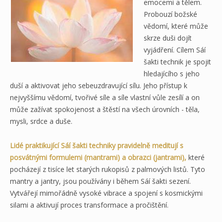
emocemi a tělem.
Probouzí božské
vědomí, které může
skrze duši dojít
vyjádření. Cílem Sáí
šakti technik je spojit
hledajícího s jeho
duší a aktivovat jeho sebeuzdravující sílu. Jeho přístup k
nejvyššímu vědomí, tvořivé síle a síle vlastní vůle zesílí a on
může zažívat spokojenost a štěstí na všech úrovních - těla,
mysli, srdce a duše.
Lidé praktikující Sáí šakti techniky pravidelně meditují s
posvátnými formulemi (mantrami) a obrazci (jantrami),
které
pocházejí z tisíce let starých rukopisů z palmových listů. Tyto
mantry a jantry, jsou používány i během Sáí šakti sezení.
Vytvářejí mimořádně vysoké vibrace a spojení s kosmickými
silami a aktivují proces transformace a pročištění.