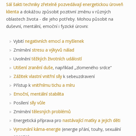
Sáí šakti techniky zřetelně pozvedávají energetickou úroveň
klienta
a dokážou způsobit pozitivní změnu v různých
oblastech života - dle jeho potřeby. Mohou působit na
duševní, mentální, emoční i fyzické úrovni:
Vybití
negativních emocí a myšlenek
Zmírnění
stresu a výkyvů nálad
Uvolnění
těžkých životních událostí
Utišení zranění duše
, například „zlomeného srdce”
Zážitek vlastní vnitřní síly
k sebeuzdravení
Přístup k
vnitřnímu tichu a míru
Emoční, mentální stabilita
Posílení
síly vůle
Zmírnění
tělesných problémů
Energetická příprava pro
nastávající matky a jejich děti
Vyrovnání káma-energie
(energie přání, touhy, sexuální