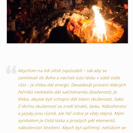
Abychom na lidi silně zapůsobili – tak aby se
zamilovali do Boha a nechali tuto lásku v sobě stále
růst – je třeba dát energii. Devadesát procent dobrých
řečníků nedokáže dát satčitánandu (blaženost). Je
třeba, abyste byli schopni dát lidem zkušenosti, šakti.
Z těchto zkušeností se zrodí bhakti, láska. Náboženství
a jazyky jsou různé, ale řeč srdce je vždy stejná. Mým
symbolem je čistá láska a prostých pět elementů,
náboženství Stvoření. Abych byl upřímný, nehlásím se