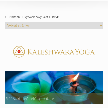
Přihlášení
Vytvořit nový účet
Jazyk
Sáí šakti léčitelé a učitelé