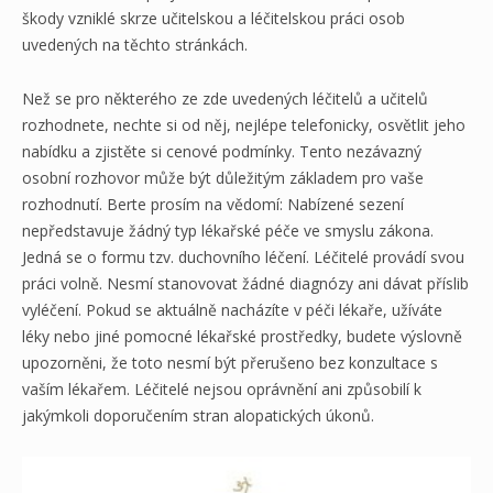
škody vzniklé skrze učitelskou a léčitelskou práci osob
uvedených na těchto stránkách.
Než se pro některého ze zde uvedených léčitelů a učitelů
rozhodnete, nechte si od něj, nejlépe telefonicky, osvětlit jeho
nabídku a zjistěte si cenové podmínky. Tento nezávazný
osobní rozhovor může být důležitým základem pro vaše
rozhodnutí. Berte prosím na vědomí: Nabízené sezení
nepředstavuje žádný typ lékařské péče ve smyslu zákona.
Jedná se o formu tzv. duchovního léčení. Léčitelé provádí svou
práci volně. Nesmí stanovovat žádné diagnózy ani dávat příslib
vyléčení. Pokud se aktuálně nacházíte v péči lékaře, užíváte
léky nebo jiné pomocné lékařské prostředky, budete výslovně
upozorněni, že toto nesmí být přerušeno bez konzultace s
vaším lékařem. Léčitelé nejsou oprávnění ani způsobilí k
jakýmkoli doporučením stran alopatických úkonů.