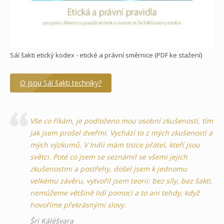
Sáí šakti etický kodex - etické a právní směrnice (PDF ke stažení)
O jsou Sáí šakti techniky?
Vše co říkám, je podloženo mou osobní zkušeností, tím
jak jsem prošel dveřmi. Vychází to z mých zkušeností a
mých výzkumů. V Indii mám tisíce přátel, kteří jsou
světci. Poté co jsem se seznámil se všemi jejich
zkušenostmi a postřehy, došel jsem k jednomu
velkému závěru, vytvořil jsem teorii: bez síly, bez šakti,
nemůžeme většině lidí pomoci a to ani tehdy, když
hovoříme překrásnými slovy.
Šrí Káléšvara