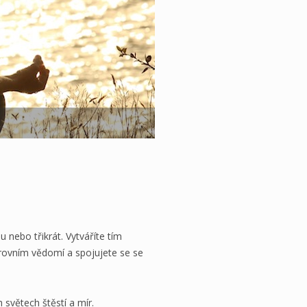
 nebo třikrát. Vytváříte tím
úrovním vědomí a spojujete se se
světech štěstí a mír.