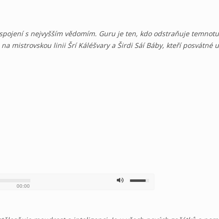
spojení s nejvyšším vědomím. Guru je ten, kdo odstraňuje temnotu a
na mistrovskou linii Šrí Káléšvary a Širdi Sáí Báby, kteří posvátné uč
00:00