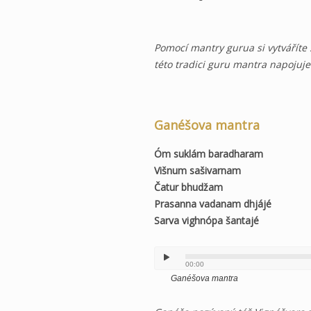
Pomocí mantry gurua si vytváříte 
této tradici guru mantra napojuje 
Ganéšova mantra
Óm suklám baradharam
Višnum sašivarnam
Čatur bhudžam
Prasanna vadanam dhjájé
Sarva vighnópa šantajé
00:00
Ganéšova mantra