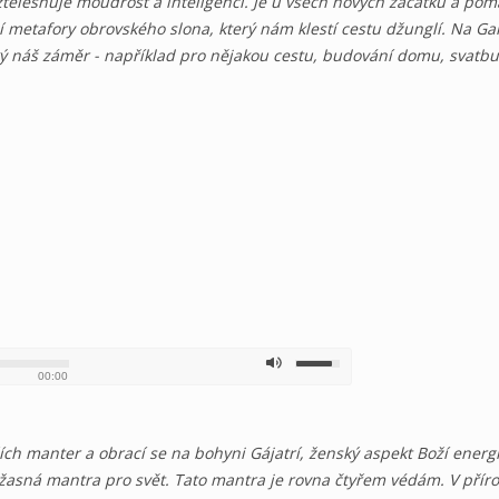
tělesňuje moudrost a inteligenci. Je u všech nových začátků a pom
í metafory obrovského slona, který nám klestí cestu džunglí. Na G
ý náš záměr - například pro nějakou cestu, budování domu, svatbu
00:00
ích manter a obrací se na bohyni Gájatrí, ženský aspekt Boží energie
žasná mantra pro svět. Tato mantra je rovna čtyřem védám. V přírod