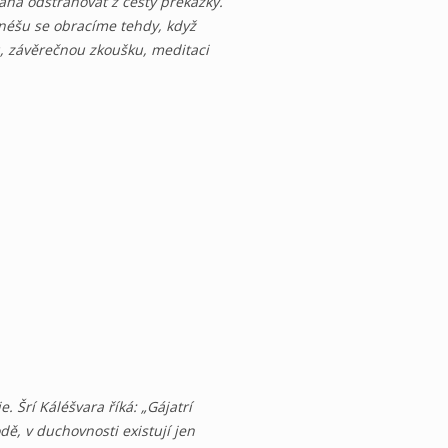
áhá odstraňovat z cesty překážky.
anéšu se obracíme tehdy, když
, závěrečnou zkoušku, meditaci
. Šrí Káléšvara říká: „Gájatrí
ě, v duchovnosti existují jen