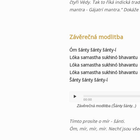
čtyři Védy. Tak to říká indická tr
mantra - Gájatrí mantra.” Dokáže 
Závěrečná modlitba
Óm šánty šánty šánty-í
Lóka samastha sukhinó bhavantu
Lóka samastha sukhinó bhavantu
Lóka samastha sukhinó bhavantu
Šánty šánty šánty-í
00:00
Závěrečná modlitba (Šánty šánty...)
Tímto prosíte o mír - šánti.
Óm, mír, mír, mír. Nechť jsou vše