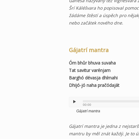
Ganéša nazývaný též Vignéšvara z
Šrí Káléšvara ho popisoval pomoc
žádáme štěstí a úspěch pro nějak
nebo začátek nového dne.
Gájatrí mantra
Óm bhůr bhuva suvaha
Tat savitur varénjam
Barghó dévasja dhímahi
Dhijó-jó naha pračódaját
00:00
Gájatrí mantra
Gájatrí mantra je jedna z nejstarš
mantru by měl znát každý. Je to ú