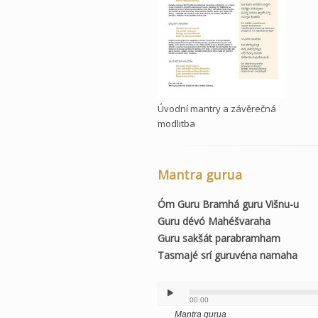
Úvodní mantry a závěrečná
modlitba
Mantra gurua
Óm Guru Bramhá guru Višnu-u
Guru dévó Mahéšvaraha
Guru sakšát parabramham
Tasmajé srí guruvéna namaha
00:00
Mantra gurua