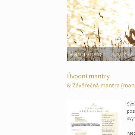
Mantry pro hlubší záž
Úvodní mantry
& Závěrečná mantra (mant
Svou
poz
svý
Med