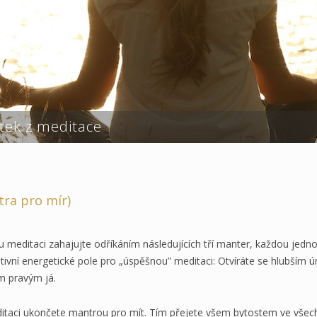
itek z meditace
ra pro mír)
 meditaci zahajujte odříkáním následujících tří manter, každou jednou
itivní energetické pole pro „úspěšnou” meditaci: Otvíráte se hlubším 
m pravým já.
itaci ukončete mantrou pro mít. Tím přejete všem bytostem ve všech 