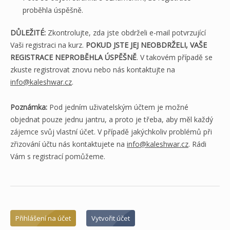
proběhla úspěšně.
DŮLEŽITÉ:
Zkontrolujte, zda jste obdrželi e-mail potvrzující
Vaši registraci na kurz.
POKUD JSTE JEJ NEOBDRŽELI, VAŠE
REGISTRACE NEPROBĚHLA ÚSPĚŠNĚ
. V takovém případě se
zkuste registrovat znovu nebo nás kontaktujte na
info@kaleshwar.cz
.
Poznámka:
Pod jedním uživatelským účtem je možné
objednat pouze jednu jantru, a proto je třeba, aby měl každý
zájemce svůj vlastní účet. V případě jakýchkoliv problémů při
zřizování účtu nás kontaktujete na
info@kaleshwar.cz
. Rádi
Vám s registrací pomůžeme.
Přihlášení na účet
Vytvořit účet