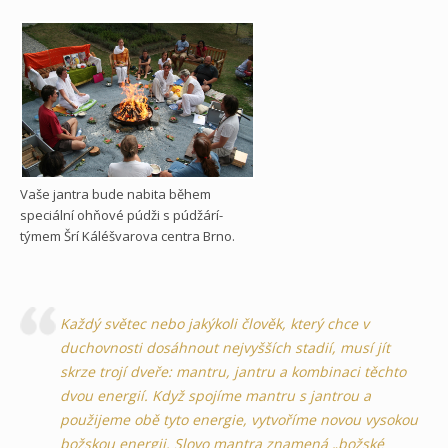
Vaše jantra bude nabita během
speciální ohňové púdži s púdžárí-
týmem Šrí Káléšvarova centra Brno.
Každý světec nebo jakýkoli člověk, který chce v
duchovnosti dosáhnout nejvyšších stadií, musí jít
skrze trojí dveře: mantru, jantru a kombinaci těchto
dvou energií. Když spojíme mantru s jantrou a
použijeme obě tyto energie, vytvoříme novou vysokou
božskou energii. Slovo mantra znamená „božské