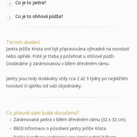
Co je to jantra?
Co je to ohňová púdža?
Termín dodání
Jantra Ježíše Krista smí být připravována výhradně na novoluní
nebo úplněk. Poté je třeba ji požehnat u ohňové púdži.
Dodáváme ji zarámovanou v bílém dřevěném rámu.
Jantry jsou tedy dodávány vždy cca 2 až 3 týdny po nejbližším
novoluní či úplňku od vaší objednávky.
Co přesně vám bude doručeno?
Zarámovaná jantra v bílém dřevěném rámu (32 x 32 cm)
Bližší informace o působení jantry Ježíše Krista