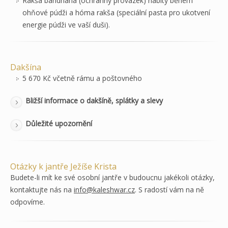
Rakša bandhana (ochranný provázek) nabitý během
ohňové púdži a hóma rakša (speciální pasta pro ukotvení
energie púdži ve vaší duši).
Dakšína
5 670 Kč včetně rámu a poštovného
Bližší informace o dakšíně, splátky a slevy
Důležité upozornění
Otázky k jantře Ježíše Krista
Budete-li mít ke své osobní jantře v budoucnu jakékoli otázky,
kontaktujte nás na
info@kaleshwar.cz
. S radostí vám na ně
odpovíme.