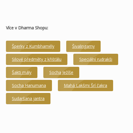
Více v Dharma Shopu:
Šperky z Kumbhamély
Šivalingamy
Silové předměty z křišťálu
Speciální rudrakši
Šakti mály
Socha Ježíše
Socha Hanumana
Mahá Lakšmi Šrí čakra
Sudaršana jantra