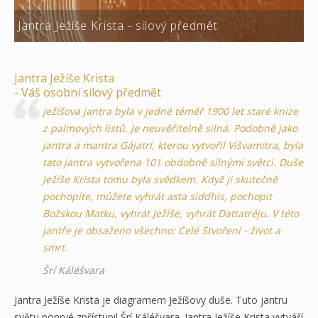
Jantra Ježíše Krista - silový předmět
Jantra Ježíše Krista
- Váš osobní silový předmět
Ježíšova jantra byla v jedné téměř 1900 let staré knize
z palmových listů. Je neuvěřitelně silná. Podobně jako
jantra a mantra Gájatrí, kterou vytvořil Višvamitra, byla
tato jantra vytvořena 101 obdobně silnými světci. Duše
Ježíše Krista tomu byla svědkem. Když ji skutečně
pochopíte, můžete vyhrát asta siddhis, pochopit
Božskou Matku, vyhrát Ježíše, vyhrát Dattatréju. V této
jantře je obsaženo všechno: Celé Stvoření - život a
smrt.
Šrí Káléšvara
Jantra Ježíše Krista je diagramem Ježíšovy duše. Tuto jantru
světu poprvé zpřístupil Šrí Káléšvara. Jantra Ježíše Krista vytváří