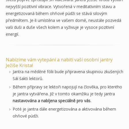
nejvyšší pozitivní vibrace. Vytvořená v meditativním stavu a
energetizovaná během ohňové púdži se stává silovým
předmětem. Je-li umístěna ve vašem domě, neustále pozvedá
vaši duši a duše všech kolem a vyživuje je vysoce pozitivní
energií.
Nabízíme vám vytepání a nabití vaší osobní jantry
Ježíše Krista!
Jantra na měděné fólii bude připravena skupinou zkušených
Sáí šakti lektorů.
Během přípravy se lektoři napojují na člověka, pro kterého
je jantra vytvářena. Již v tomto okamžiku je tedy jantra
nastavována a nabíjena speciálně pro vás
.
Poté je jantra dále energetizována a aktivována během
ohňové púdži.