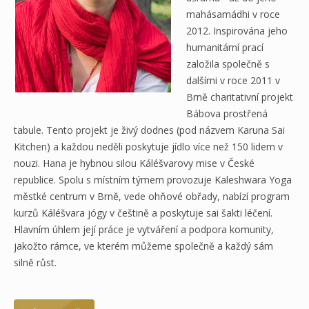
mahásamádhi v roce
2012. Inspirována jeho
humanitární prací
založila společně s
dalšími v roce 2011 v
Brně charitativní projekt
Bábova prostřená
tabule. Tento projekt je živý dodnes (pod názvem Karuna Sai
Kitchen) a každou neděli poskytuje jídlo více než 150 lidem v
nouzi. Hana je hybnou silou Káléšvarovy mise v České
republice. Spolu s místním týmem provozuje Kaleshwara Yoga
městké centrum v Brně, vede ohňové obřady, nabízí program
kurzů Káléšvara jógy v češtině a poskytuje sai šakti léčení.
Hlavním úhlem její práce je vytváření a podpora komunity,
jakožto rámce, ve kterém můžeme společně a každý sám
silně růst.