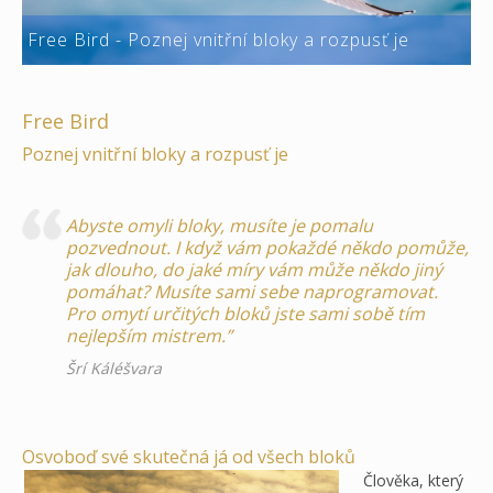
Free Bird - Poznej vnitřní bloky a rozpusť je
Free Bird
Poznej vnitřní bloky a rozpusť je
Abyste omyli bloky, musíte je pomalu
pozvednout. I když vám pokaždé někdo pomůže,
jak dlouho, do jaké míry vám může někdo jiný
pomáhat? Musíte sami sebe naprogramovat.
Pro omytí určitých bloků jste sami sobě tím
nejlepším mistrem.”
Šrí Káléšvara
Osvoboď své skutečná já od všech bloků
Člověka, který