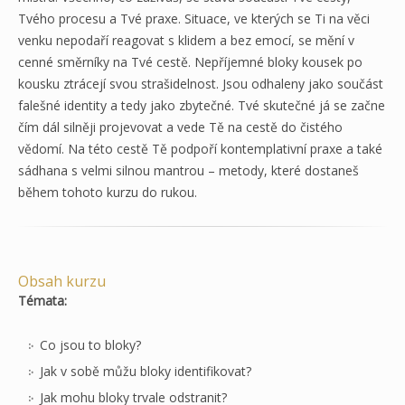
Tvého procesu a Tvé praxe. Situace, ve kterých se Ti na věci
venku nepodaří reagovat s klidem a bez emocí, se mění v
cenné směrníky na Tvé cestě. Nepříjemné bloky kousek po
kousku ztrácejí svou strašidelnost. Jsou odhaleny jako součást
falešné identity a tedy jako zbytečné. Tvé skutečné já se začne
čím dál silněji projevovat a vede Tě na cestě do čistého
vědomí. Na této cestě Tě podpoří kontemplativní praxe a také
sádhana s velmi silnou mantrou – metody, které dostaneš
během tohoto kurzu do rukou.
Obsah kurzu
Témata:
Co jsou to bloky?
Jak v sobě můžu bloky identifikovat?
Jak mohu bloky trvale odstranit?