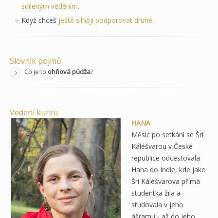
sdíleným věděním
.
Když chceš
ještě silněji podporovat druhé
.
Slovník pojmů
Co je to
ohňová púdža
?
Vedení kurzu
HANA
Měsíc po setkání se Šrí
Káléšvarou v České
republice odcestovala
Hana do Indie, kde jako
Šrí Káléšvarova přímá
studentka žila a
studovala v jeho
ášramu - až do jeho