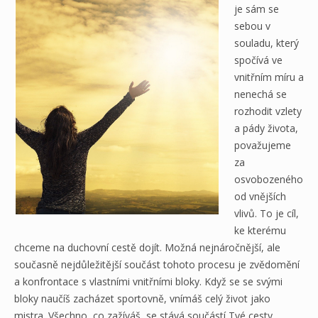
je sám se
sebou v
souladu, který
spočívá ve
vnitřním míru a
nenechá se
rozhodit vzlety
a pády života,
považujeme
za
osvobozeného
od vnějších
vlivů. To je cíl,
ke kterému
chceme na duchovní cestě dojít. Možná nejnáročnější, ale
současně nejdůležitější součást tohoto procesu je zvědomění
a konfrontace s vlastními vnitřními bloky. Když se se svými
bloky naučíš zacházet sportovně, vnímáš celý život jako
mistra. Všechno, co zažíváš, se stává součástí Tvé cesty,