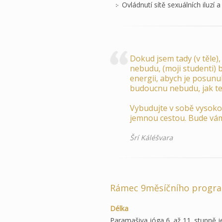
Ovládnutí sítě sexuálních iluzí a
Dokud jsem tady (v těle)
nebudu, (moji studenti) 
energii, abych je posunu
budoucnu nebudu, jak ten
Vybudujte v sobě vysoko
jemnou cestou. Bude vám 
Šrí Káléšvara
Rámec 9měsíčního program
Délka
Paramašiva jóga 6. až 11. stupně j