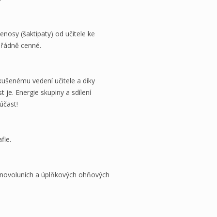
enosy (šaktipaty) od učitele ke
ořádně cenné.
 zkušenému vedení učitele a díky
 je. Energie skupiny a sdílení
účast!
fie.
 novoluních a úplňkových ohňových