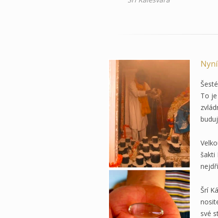
Nyní
Šesté
To je
zvlád
buduj
Velko
šakti
nejdř
Šrí K
nosit
své s