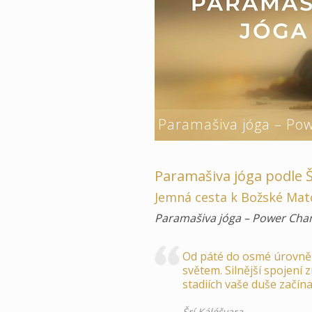
Paramašiva jóga – Pow
Paramašiva jóga podle Š
Jemná cesta k Božské Mat
Paramašiva jóga – Power Chann
Od páté do osmé úrovně js
světem. Silnější spojení
stadiích vaše duše začína
Šrí Káléšvara