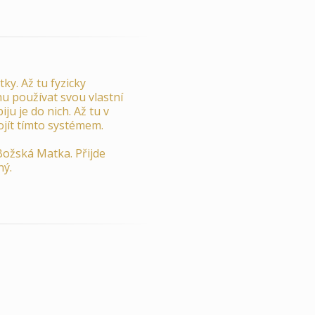
ky. Až tu fyzicky
u používat svou vlastní
u je do nich. Až tu v
ojít tímto systémem.
Božská Matka. Přijde
ný.
.