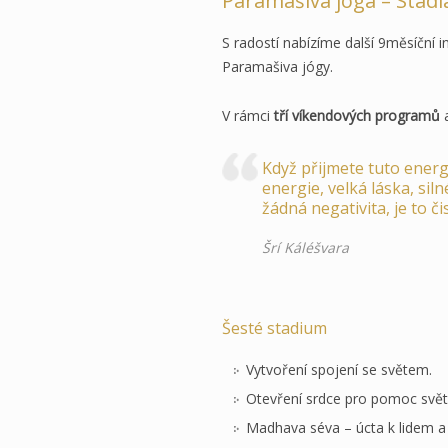
Paramašiva jóga – Stadia
S radostí nabízíme další 9měsíční
Paramašiva jógy.
V rámci
tří víkendových programů
Když přijmete tuto energi
energie, velká láska, sil
žádná negativita, je to č
Šrí Káléšvara
Šesté stadium
Vytvoření spojení se světem.
Otevření srdce pro pomoc svět
Madhava séva – úcta k lidem a 