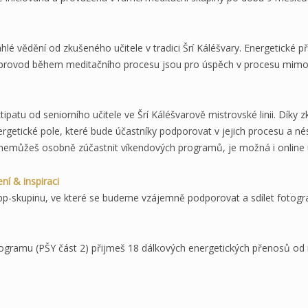
é vědění od zkušeného učitele v tradici Šrí Káléšvary. Energetické př
 doprovod během meditačního procesu jsou pro úspěch v procesu mim
ktipatu od seniorního učitele ve Šrí Káléšvarově mistrovské linii. Díky
rgetické pole, které bude účastníky podporovat v jejich procesu a nést
nemůžeš osobně zúčastnit víkendových programů, je možná i online 
ní & inspiraci
skupinu, ve které se budeme vzájemně podporovat a sdílet fotogra
ogramu (PŠY část 2) přijmeš 18 dálkových energetických přenosů od