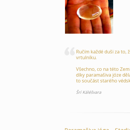
Ručím každé duši za to, 
vrtulníku.
Všechno, co na této Zemi
díky paramašiva józe děl
to součást starého véds
Šrí Káléšvara