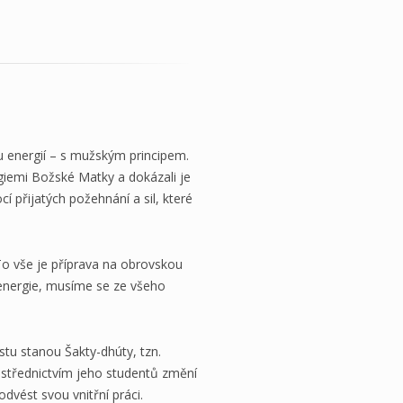
u energií – s mužským principem.
giemi Božské Matky a dokázali je
přijatých požehnání a sil, které
To vše je příprava na obrovskou
energie, musíme se ze všeho
tu stanou Šakty-dhúty, tzn.
rostřednictvím jeho studentů změní
dvést svou vnitřní práci.