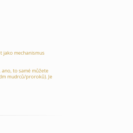
vat jako mechanismus
e, ano, to samé můžete
sedm mudrců/proroků). Je