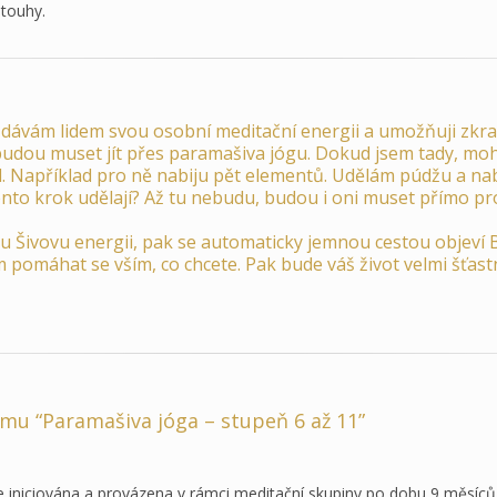
 touhy.
, dávám lidem svou osobní meditační energii a umožňuji zkrat
budou muset jít přes paramašiva jógu. Dokud jsem tady, moh
l. Například pro ně nabiju pět elementů. Udělám púdžu a nabij
to krok udělají? Až tu nebudu, budou i oni muset přímo pr
u Šivovu energii, pak se automaticky jemnou cestou objeví 
pomáhat se vším, co chcete. Pak bude váš život velmi šťast
u “Paramašiva jóga – stupeň 6 až 11”
e iniciována a provázena v rámci meditační skupiny po dobu 9 měsíců