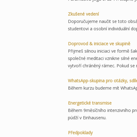
Zkušené vedení
Doporučujeme naučit se toto obsáhl
studentovi a osobní individuální
Doprovod & iniciace ve skupině
Přijmeš silnou iniciaci ve formě ša
společné meditaci vznikne silné ene
vytvoří chráněný rámec. Pokud se 
WhatsApp-skupina pro otázky, sdíle
Během kurzu budeme mít WhatsApp-
Energetické transmise
Během 9měsíčního intenzivního pr
púdží v Einhausenu.
Předpoklady