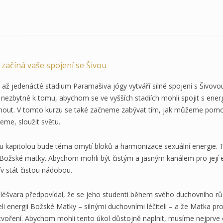
 začíná vaše spojení se Šivou
 až jedenácté stadium Paramašiva jógy vytváří silné spojení s Šivovo
 nezbytné k tomu, abychom se ve vyšších stadiích mohli spojit s ener
nout. V tomto kurzu se také začneme zabývat tím, jak můžeme pomocí 
eme, sloužit světu.
u kapitolou bude téma omytí bloků a harmonizace sexuální energie. 
 Božské matky. Abychom mohli být čistým a jasným kanálem pro její 
ív stát čistou nádobou.
áléšvara předpovídal, že se jeho studenti během svého duchovního růs
eli energií Božské Matky – silnými duchovními léčiteli – a že Matka p
tvoření. Abychom mohli tento úkol důstojně naplnit, musíme nejprve o