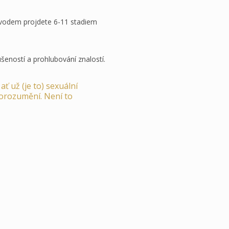
rovodem projdete 6-11 stadiem
eností a prohlubování znalostí.
ť už (je to) sexuální
 porozumění. Není to