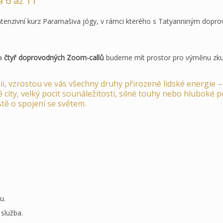
 6 až 11
 intenzivní kurz Paramašiva jógy, v rámci kterého s Tatyanniným dop
a
čtyř doprovodných Zoom-callů
budeme mít prostor pro výměnu zkuš
i, vzrostou ve vás všechny druhy přirozené lidské energie – a
né city, velký pocit sounáležitosti, silné touhy nebo hluboké
istě o spojení se světem.
u.
služba.