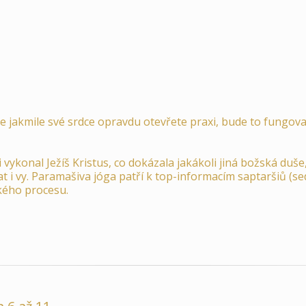
že jakmile své srdce opravdu otevřete praxi, bude to fungo
 vykonal Ježíš Kristus, co dokázala jakákoli jiná božská duš
at i vy. Paramašiva jóga patří k top-informacím saptaršiů (
kého procesu.