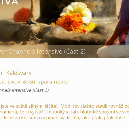
er Channels Intensive (Část 2)
rí Káléšvary
ce, Šivovi & Guruparampara
els Intensive (Část 2)
te ve světě silnými léčiteli. Modlitby těchto stadií rovněž po
 znamená, že si vytvářít hluboký vztah, hluboké spojení se s
jí krok za krokem rozpínat svá křídla, jako pták, pták duše.