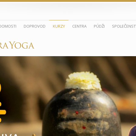
DOMOSTI
DOPROVOD
KURZY
CENTRA
PÚDŽI
SPOLEČENST