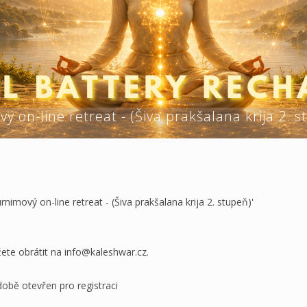
on-line retreat - (Šiva prakšalana krija 2. s
nimový on-line retreat - (Šiva prakšalana krija 2. stupeň)'
ete obrátit na info@kaleshwar.cz.
době otevřen pro registraci