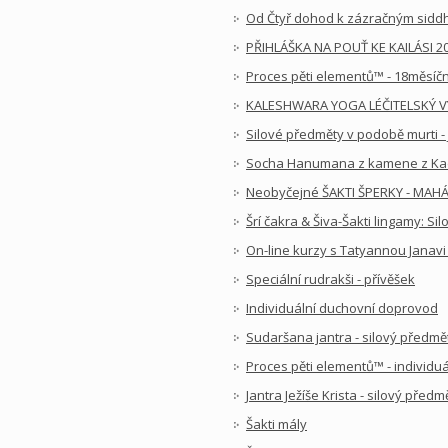
Od Čtyř dohod k zázračným sidd
PŘIHLÁŠKA NA POUŤ KE KAILÁSI 2
Proces pěti elementů™ - 18měsíč
KALESHWARA YOGA LÉČITELSKÝ VÝ
Silové předměty v podobě murti - 
Socha Hanumana z kamene z K
Neobyčejné ŠAKTI ŠPERKY - MA
Šrí čakra & Šiva-Šakti lingamy: Si
On-line kurzy s Tatyannou Janavi
Speciální rudrakši - přívěšek
Individuální duchovní doprovod
Sudaršana jantra - silový předmě
Proces pěti elementů™ - individ
Jantra Ježíše Krista - silový předm
Šakti mály