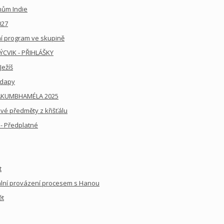
hům Indie
027
ní program ve skupině
CVIK - PŘIHLÁŠKY
Ježíš
adapy
HÁKUMBHAMÉLA 2025
lové předměty z křišťálu
 - Předplatné
t
uální provázení procesem s Hanou
ět