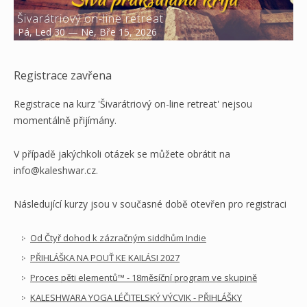
Šivarátriový on-line retreat
Pá, Led 30 — Ne, Bře 15, 2026
Registrace zavřena
Registrace na kurz 'Šivarátriový on-line retreat' nejsou
momentálně přijímány.
V případě jakýchkoli otázek se můžete obrátit na
info@kaleshwar.cz.
Následující kurzy jsou v současné době otevřen pro registraci
Od Čtyř dohod k zázračným siddhům Indie
PŘIHLÁŠKA NA POUŤ KE KAILÁSI 2027
Proces pěti elementů™ - 18měsíční program ve skupině
KALESHWARA YOGA LÉČITELSKÝ VÝCVIK - PŘIHLÁŠKY