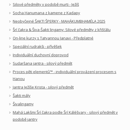
Silové předměty v podobě murti - Ježíš
Socha Hanumana z kamene z Kadapy
Neobyčejné ŠAKTI ŠPERKY - MAHÁKUMBHAMÉLA 2025
Šrí čakra & Šiva-Šakti lingamy: Silové předměty z křišťálu
On-line kurzy s Tatyannou Janavi - Předplatné
Speciální rudrakši - přívěšek
Individuální duchovní doprovod
Sudaršana jantra - silový předmět
Proces pěti elementů™ - individuální provázení procesem s
Hanou
Jantra Ježíše Krista - silový předmět
Šakti mály
Šivalingamy
Mahá Lakšmi Šrí čakra podle Šrí Káléšvary - silový předmět v
podobě jantry