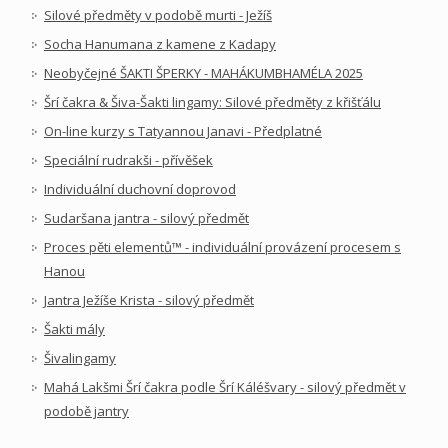
Silové předměty v podobě murti - Ježíš
Socha Hanumana z kamene z Kadapy
Neobyčejné ŠAKTI ŠPERKY - MAHÁKUMBHAMÉLA 2025
Šrí čakra & Šiva-Šakti lingamy: Silové předměty z křišťálu
On-line kurzy s Tatyannou Janavi - Předplatné
Speciální rudrakši - přívěšek
Individuální duchovní doprovod
Sudaršana jantra - silový předmět
Proces pěti elementů™ - individuální provázení procesem s
Hanou
Jantra Ježíše Krista - silový předmět
Šakti mály
Šivalingamy
Mahá Lakšmi Šrí čakra podle Šrí Káléšvary - silový předmět v
podobě jantry