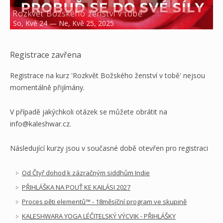
Rozkvět Božského ženství v tobě
So, Kvě 24 — Ne, Kvě 25, 2025
Registrace zavřena
Registrace na kurz 'Rozkvět Božského ženství v tobě' nejsou
momentálně přijímány.
V případě jakýchkoli otázek se můžete obrátit na
info@kaleshwar.cz.
Následující kurzy jsou v současné době otevřen pro registraci
Od Čtyř dohod k zázračným siddhům Indie
PŘIHLÁŠKA NA POUŤ KE KAILÁSI 2027
Proces pěti elementů™ - 18měsíční program ve skupině
KALESHWARA YOGA LÉČITELSKÝ VÝCVIK - PŘIHLÁŠKY